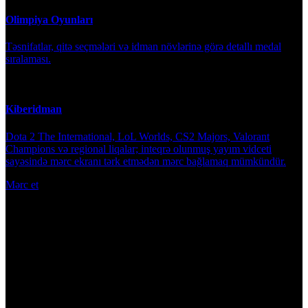
Olimpiya Oyunları
Təsnifatlar, qitə seçmələri və idman növlərinə görə detallı medal
sıralaması.
Kiberidman
Dota 2 The International, LoL Worlds, CS2 Majors, Valorant
Champions və regional liqalar; inteqrə olunmuş yayım vidceti
sayəsində mərc ekranı tərk etmədən mərc bağlamaq mümkündür.
Mərc et
Alətlər və funksionallıq
Bet Builder və “smol” bazarlar. Eyni qarşılaşmadan bir neçə
hadisəni fərdi ekspressə toplamaq imkanı — məsələn,
“Barça”nın topa nəzarəti ≥ 70% və ya Jokoviçin servesinə
fokus.