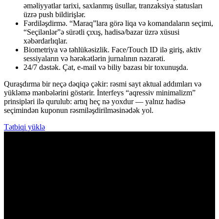
əməliyyatlar tarixi, saxlanmış üsullar, tranzaksiya statusları
üzrə push bildirişlər.
Fərdiləşdirmə. “Maraq”lara görə liqa və komandaların seçimi,
“Seçilənlər”ə sürətli çıxış, hadisə/bazar üzrə xüsusi
xəbərdarlıqlar.
Biometriya və təhlükəsizlik. Face/Touch ID ilə giriş, aktiv
sessiyaların və hərəkətlərin jurnalının nəzarəti.
24/7 dəstək. Çat, e-mail və biliy bazası bir toxunuşda.
Quraşdırma bir neçə dəqiqə çəkir: rəsmi sayt aktual addımları və
yükləmə mənbələrini göstərir. İnterfeys “aqressiv minimalizm”
prinsipləri ilə qurulub: artıq heç nə yoxdur — yalnız hadisə
seçimindən kuponun rəsmiləşdirilməsinədək yol.
Tətbiqi yüklə
PM Affiliates Parimatch bukmeker və
onlayn kazino partnyor proqramı: şərtlər,
GEO, alətlər və ödənişlər
PM Affiliates
— Parimatch brendinin kiberidman və idman