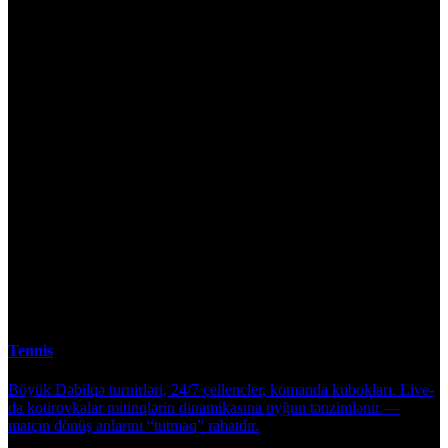
kazino: xətt, live, kiberidman və
peşəkarlar üçün alətlər
Xətt və live
Portal 25+ idman növü üzrə bazarlar təklif edir və həm qlobal
turnirləri, həm də yerli liqaları əhatə edir. Live-mərkəz oyunun
gedişatına operativ reaksiya verir, hesab dəyişmədən öncə
kotirovkaları fiksə etməyə imkan yaradır. Vahid kupon ordinarları,
ekspressləri və “sistemləri” dəstəkləyir, daxili kross-kalkulyator isə
ümumi əmsalı və potensial mənfəəti anında hesablayır. Real vaxt
bildirişləri strategiyanı vaxtında yenidən qurmağa kömək edir.
Populyar intizamlar və tədbirlər
Tennis
Böyük Dəbilqə turnirləri, 24/7 çellencler, komanda kubokları. Live-
da kotirovkalar mitinqlərin dinamikasına uyğun tənzimlənir —
matçın dönüş anlarını “tutmaq” rahatdır.