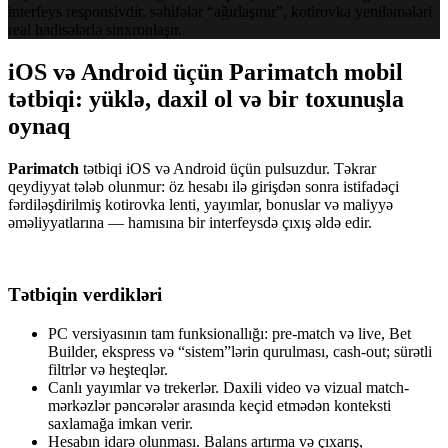
interfeys responsivdir, səhifələr “ağırlaşmır”, kotirovka yeniləmələri
real hadisələrlə sinxronlaşır.
iOS və Android üçün Parimatch mobil
tətbiqi: yüklə, daxil ol və bir toxunuşla
oynaq
Parimatch
tətbiqi iOS və Android üçün pulsuzdur. Təkrar
qeydiyyat tələb olunmur: öz hesabı ilə girişdən sonra istifadəçi
fərdiləşdirilmiş kotirovka lenti, yayımlar, bonuslar və maliyyə
əməliyyatlarına — hamısına bir interfeysdə çıxış əldə edir.
Tətbiqin verdikləri
PC versiyasının tam funksionallığı: pre-match və live, Bet
Builder, ekspress və “sistem”lərin qurulması, cash-out; sürətli
filtrlər və heşteqlər.
Canlı yayımlar və trekerlər. Daxili video və vizual match-
mərkəzlər pəncərələr arasında keçid etmədən konteksti
saxlamağa imkan verir.
Hesabın idarə olunması. Balans artırma və çıxarış,